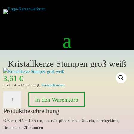
Kristallkerze Stumpen groß weiß
3,61
€
inkl. 19 % MwSt.
zzgl.
Versandkosten
Kristallkerze
In den Warenkorb
Stumpen
groß
Produktbeschreibung
weiß
Ø 6 cm, Höhe 10,5 cm, aus rein pflanzlichem Stearin, durchgefärbt,
Menge
Brenndauer 28 Stunden