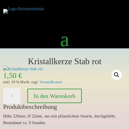
Kristallkerze Stab rot
1,50
€
inkl. 19 % MwSt.
zzgl.
Versandkosten
Kristallkerze
In den Warenkorb
Stab
rot
Produktbeschreibung
Menge
Höhe 220mm, Ø 22mm, aus rein pflanzlichem Stearin, durchgefärbt,
Brenndauer ca. 9 Stunden