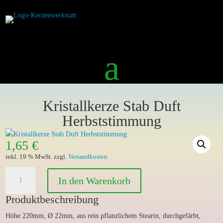
Kristallkerze Stab Duft
Herbststimmung
1,65
€
inkl. 19 % MwSt.
zzgl.
Versandkosten
Kristallkerze
In den Warenkorb
Stab
Duft
Produktbeschreibung
Herbststimmung
Höhe 220mm, Ø 22mm, aus rein pflanzlichem Stearin, durchgefärbt,
Menge