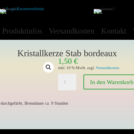
Produktinfos
Versandkosten
Kontakt
Kristallkerze Stab bordeaux
1,50
€
inkl. 19 % MwSt.
zzgl.
Versandkosten
Kristallkerze
In den Warenkorb
Stab
bordeaux
Menge
durchgefärbt, Brenndauer ca. 9 Stunden