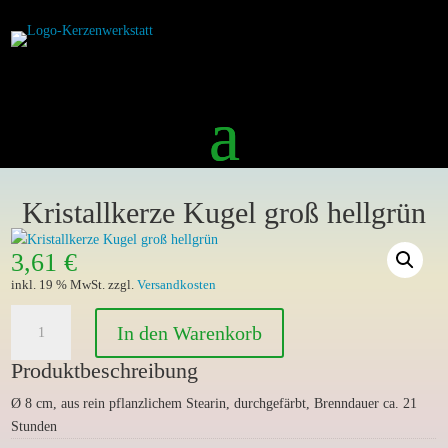
Kristallkerze Kugel groß hellgrün
3,61
€
inkl. 19 % MwSt.
zzgl.
Versandkosten
Kristallkerze
In den Warenkorb
Kugel
groß
Produktbeschreibung
hellgrün
Ø 8 cm, aus rein pflanzlichem Stearin, durchgefärbt, Brenndauer ca. 21
Menge
Stunden