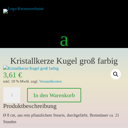
Kristallkerze Kugel groß farbig
3,61
€
inkl. 19 % MwSt.
zzgl.
Versandkosten
Kristallkerze
In den Warenkorb
Kugel
groß
Produktbeschreibung
farbig
Ø 8 cm, aus rein pflanzlichem Stearin, durchgefärbt, Brenndauer ca. 21
Menge
Stunden