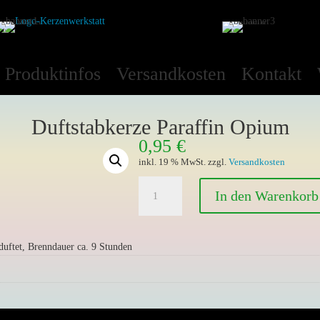
Produktinfos
Versandkosten
Kontakt
Duftstabkerze Paraffin Opium
0,95
€
inkl. 19 % MwSt.
zzgl.
Versandkosten
Duftstabkerze
In den Warenkorb
Paraffin
Opium
Menge
uftet, Brenndauer ca. 9 Stunden