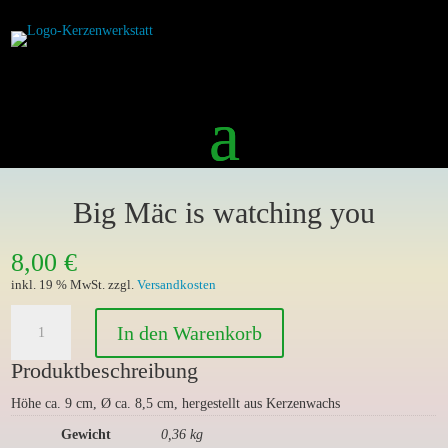
Big Mäc is watching you
8,00
€
inkl. 19 % MwSt.
zzgl.
Versandkosten
Big
In den Warenkorb
Mäc
is
Produktbeschreibung
watching
Höhe ca. 9 cm, Ø ca. 8,5 cm, hergestellt aus Kerzenwachs
you
Menge
Gewicht
0,36 kg