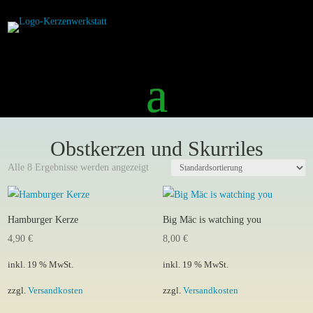
Obstkerzen und Skurriles
Alle 8 Ergebnisse werden angezeigt
Hamburger Kerze
Big Mäc is watching you
4,90
€
8,00
€
inkl. 19 % MwSt.
inkl. 19 % MwSt.
zzgl.
Versandkosten
zzgl.
Versandkosten